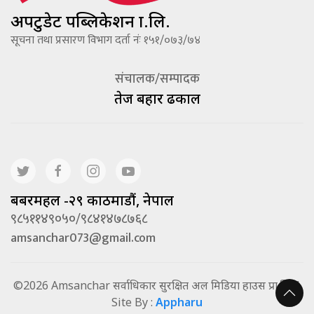
अपटुडेट पब्लिकेशन प्रा.लि.
सूचना तथा प्रसारण विभाग दर्ता नंः १५१/०७३/७४
संचालक/सम्पादक
तेज बहादूर ढकाल
बबरमहल -२९ काठमाडौं, नेपाल
९८५११४९०५०/९८४१४७८७६८
amsanchar073@gmail.com
©2026 Amsanchar सर्वाधिकार सुरक्षित अल मिडिया हाउस प्रा.लि. |
Site By :
Appharu