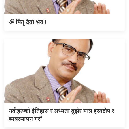
ॐ पितृ देवो भव !
नदीहरुकाे ईतिहास र सभ्यता बुझेर मात्र हस्तक्षेप र
ब्यबस्थापन गराैं