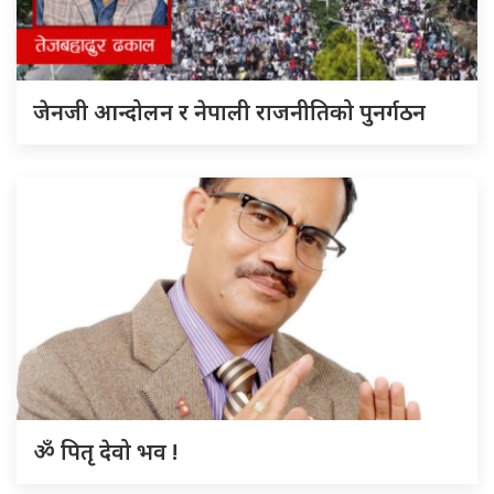
जेनजी आन्दोलन र नेपाली राजनीतिको पुनर्गठन
ॐ पितृ देवो भव !