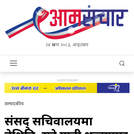
२४ श्रावण २०८३, आइतबार
सम्पादकीय
संसद् सचिवालयमा