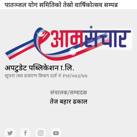
पातञ्जल योग समितिको तेस्रो वार्षिकोत्सव सम्पन्न
अपटुडेट पब्लिकेशन प्रा.लि.
सूचना तथा प्रसारण विभाग दर्ता नंः १५१/०७३/७४
संचालक/सम्पादक
तेज बहादूर ढकाल