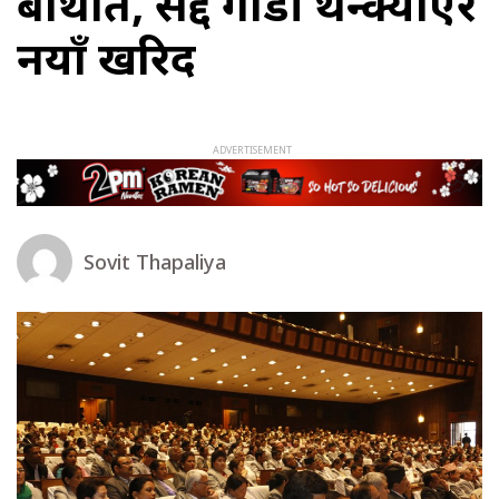
बेथिति, सद्दे गाडी थन्क्याएर
नयाँ खरिद
Sovit Thapaliya