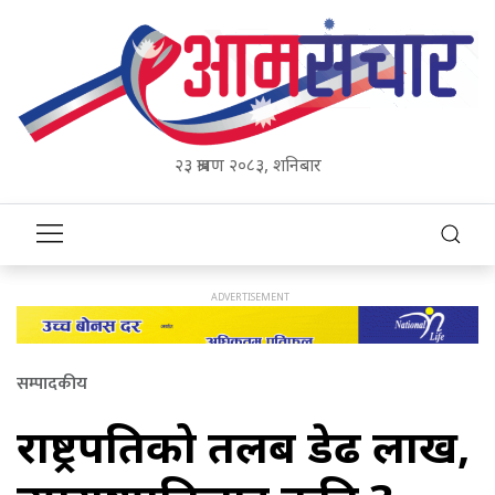
२३ श्रावण २०८३, शनिबार
सम्पादकीय
राष्ट्रपतिको तलब डेढ लाख,