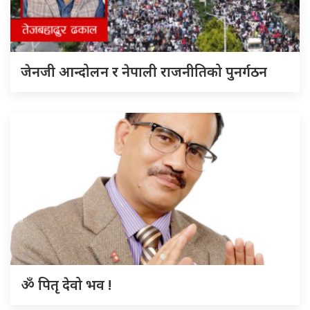
जेनजी आन्दोलन र नेपाली राजनीतिको पुनर्गठन
ॐ पितृ देवो भव !