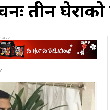
चनः तीन घेराको सु
AM