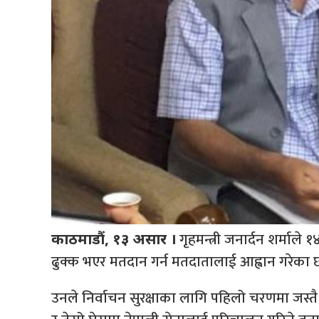
गृहमन्त्री जनार्दन शर्माले
काठमाडौं, १३ असार ।
ढुक्क भएर मतदान गर्न मतदातालाई आह्वान गरेका छ
उनले निर्वाचन सुरक्षाका लागि पहिलो चरणमा जस्तै पहि