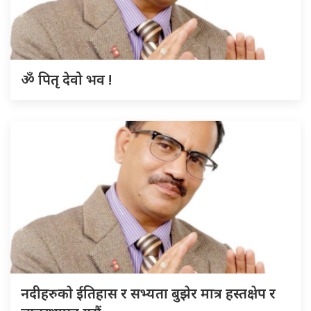
ॐ पितृ देवो भव !
नदीहरुकाे ईतिहास र सभ्यता बुझेर मात्र हस्तक्षेप र