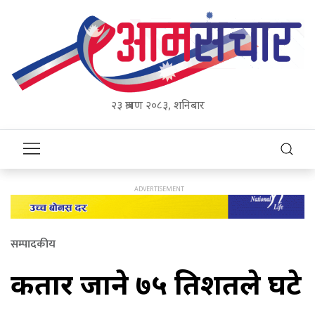
२३ श्रावण २०८३, शनिबार
सम्पादकीय
कतार जाने ७५ प्रतिशतले घटे