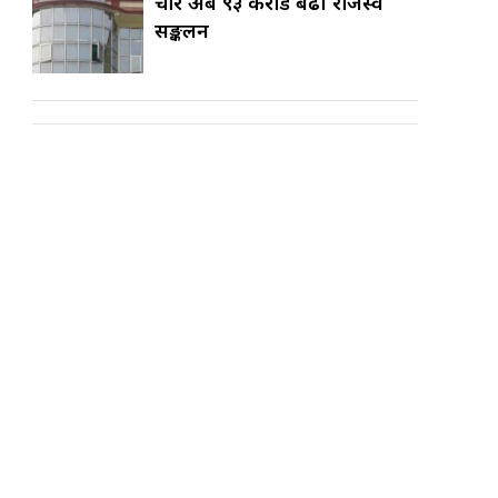
चार अर्ब ९३ करोड बढी राजस्व
सङ्कलन