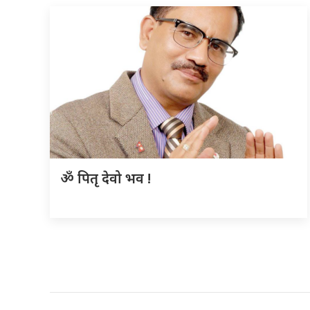
ॐ पितृ देवो भव !