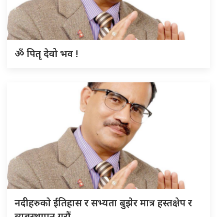
ॐ पितृ देवो भव !
नदीहरुकाे ईतिहास र सभ्यता बुझेर मात्र हस्तक्षेप र
ब्यबस्थापन गराैं