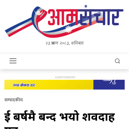
२३ श्रावण २०८३, शनिबार
सम्पादकीय
दुई बर्षमै बन्द भयो शवदाह