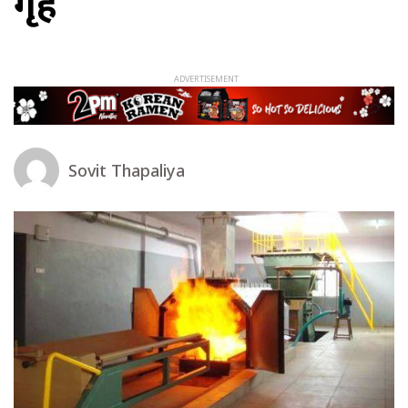
गृह
Sovit Thapaliya