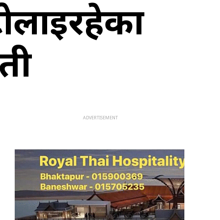
टोलाईरहेका
मती