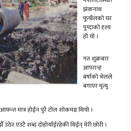
नेपालटास्थित
झंकनाथ
फुयाँलको घर
पुग्दाको दृश्य
हो यो ।
गत शुक्रबार
आपरान्ह
बर्षाको भेलले
बगाएर मृत्यु
फन्त मात्र होईन पुरै टोल शोकमग्न थियो ।
ैँ उठेर एउटै शब्द दोहोर्याईरहेकी थिईन् मेरी छोरी ।