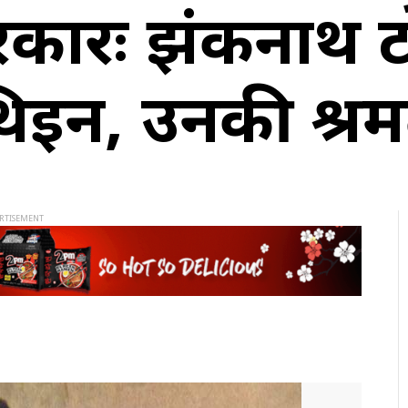
सरकारः झंकनाथ 
थिईन, उनकी श्र