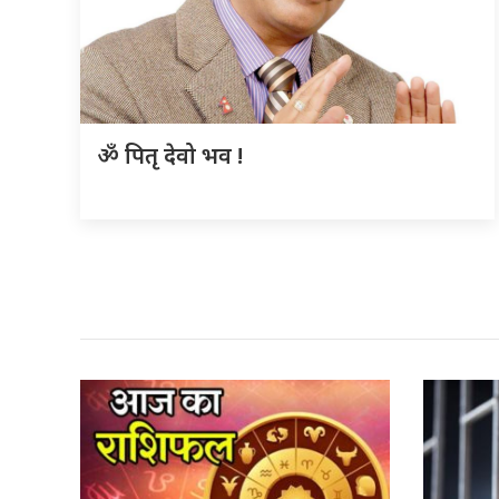
ॐ पितृ देवो भव !