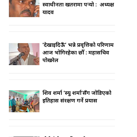
स्वाधीनता खतरामा पर्‍यो : अध्यक्ष
यादव
‘देखाइदिऊँ’ भन्ने प्रवृत्तिको परिणाम
आज भोगिरहेका छौँ : महासचिव
पोखरेल
शिव शर्मा ‘स्यु शर्मा’सँग जोडिएको
इतिहास संरक्षण गर्ने प्रयास