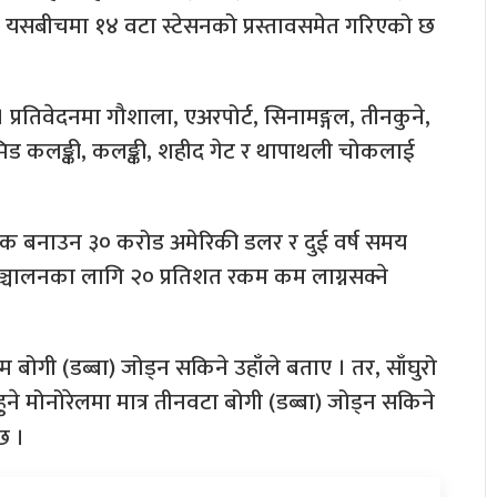
था यसबीचमा १४ वटा स्टेसनको प्रस्तावसमेत गरिएको छ
प्रतिवेदनमा गौशाला, एअरपोर्ट, सिनामङ्गल, तीनकुने,
ीमोड, मिड कलङ्की, कलङ्की, शहीद गेट र थापाथली चोकलाई
लिक बनाउन ३० करोड अमेरिकी डलर र दुई वर्ष समय
ल सञ्चालनका लागि २० प्रतिशत रकम कम लाग्नसक्ने
 बोगी (डब्बा) जोड्न सकिने उहाँले बताए । तर, साँघुरो
 मोनोरेलमा मात्र तीनवटा बोगी (डब्बा) जोड्न सकिने
छ ।