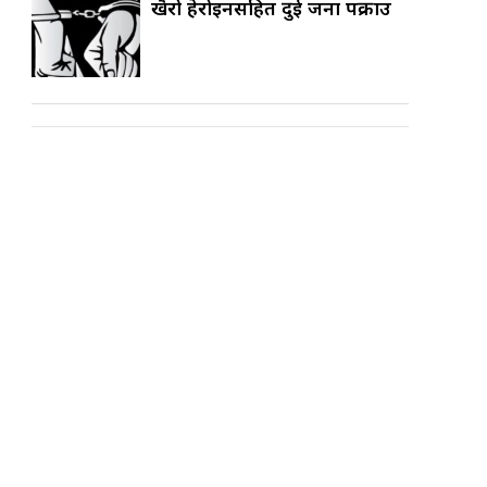
खैरो हेरोइनसहित दुई जना पक्राउ