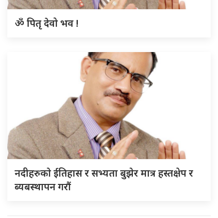
ॐ पितृ देवो भव !
नदीहरुकाे ईतिहास र सभ्यता बुझेर मात्र हस्तक्षेप र
ब्यबस्थापन गराैं