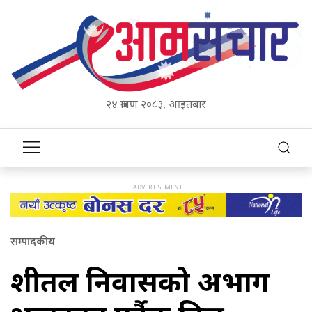
२४ श्रावण २०८३, आइतबार
सम्पादकीय
शीतल निवासको अग्रभाग