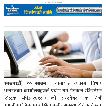
यातायात व्यवस्था विभाग
काठमाडौँ, १० साउन ।
अन्तर्गतका कार्यालयहरुले प्रयोग गर्ने भेइकल रजिस्ट्रेसन
सिस्टक –भिआरएxस० को सफ्टवेयर एक निजी
कम्पनीको जिम्मामा राखिँदा गम्बीर समस्या देखिएको छ ।