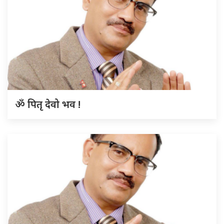
ॐ पितृ देवो भव !