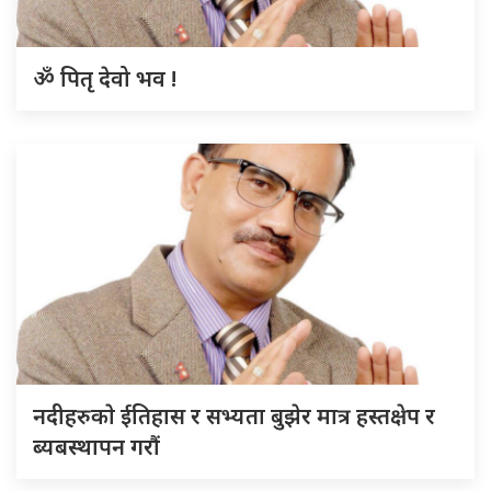
ॐ पितृ देवो भव !
नदीहरुकाे ईतिहास र सभ्यता बुझेर मात्र हस्तक्षेप र
ब्यबस्थापन गराैं