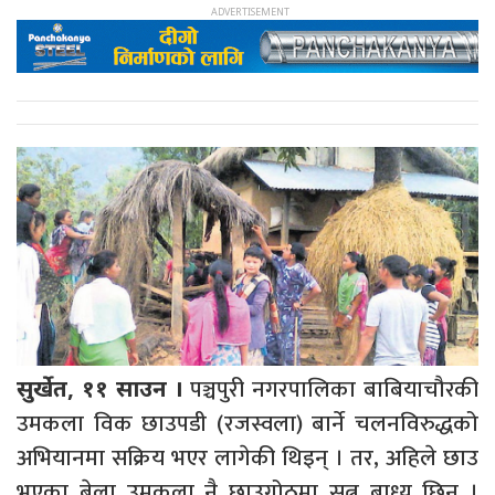
पञ्चपुरी नगरपालिका बाबियाचौरकी
सुर्खेत, ११ साउन ।
उमकला विक छाउपडी (रजस्वला) बार्ने चलनविरुद्धको
अभियानमा सक्रिय भएर लागेकी थिइन् । तर, अहिले छाउ
भएका बेला उमकला नै छाउगोठमा सुत्न बाध्य छिन् ।