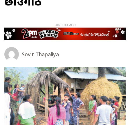
छाउगोठ
Sovit Thapaliya