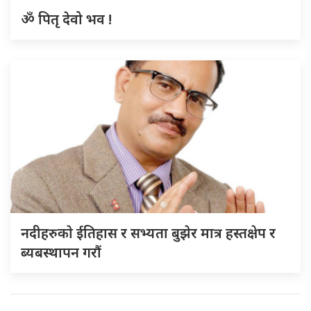
ॐ पितृ देवो भव !
नदीहरुकाे ईतिहास र सभ्यता बुझेर मात्र हस्तक्षेप र
ब्यबस्थापन गराैं