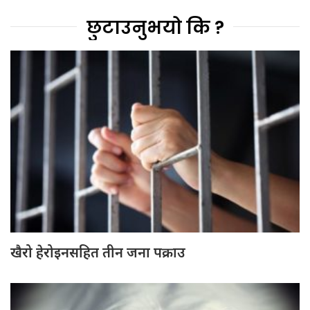
छुटाउनुभयो कि ?
खैरो हेरोइनसहित तीन जना पक्राउ