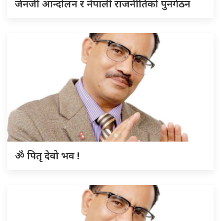
जेनजी आन्दोलन र नेपाली राजनीतिको पुनर्गठन
ॐ पितृ देवो भव !