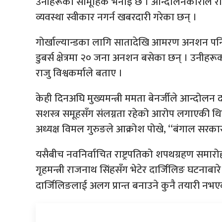
उनीहरूको सामूहिक भनाइ छ । आन्दोलनकारीले राज
व्यवस्था स्वीकार नगर्न खबरदारी गरेका छन् ।
गोर्खाल्यान्डका लागि सातादेखि आमरण अनशन पनि
डुबर्स क्षेत्रमा २० जना अनशन बसेका छन् । उनीहरू
राजु विश्वकर्माले बताए ।
केही दिनअघि मुख्यमन्त्री ममता बेनर्जीले आन्द
सशस्त्र समूहसँग संलग्नता रहेको आरोप लगाएकी थिइन
अध्यक्ष विमल गुरुङले आक्रोश पोखे, ‘‘बंगाल सरकार
यसैबीच नवनिर्वाचित राष्ट्रपतिको शपथग्रहण समारोहम
गृहमन्त्री राजनाथ सिंहसँग भेटेर दार्जिलिङ घटनाबारे 
दार्जिलिङलाई अलग प्रान्त बनाउने कुनै तयारी नभएको