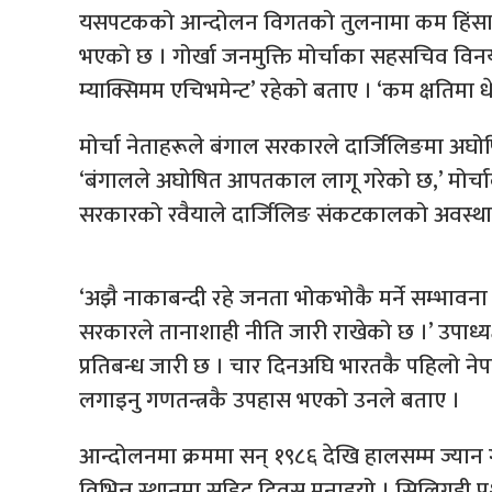
यसपटकको आन्दोलन विगतको तुलनामा कम हिंसात्मक
भएको छ । गोर्खा जनमुक्ति मोर्चाका सहसचिव वि
म्याक्सिमम एचिभमेन्ट’ रहेको बताए । ‘कम क्षतिमा धे
मोर्चा नेताहरूले बंगाल सरकारले दार्जिलिङमा अ
‘बंगालले अघोषित आपतकाल लागू गरेको छ,’ मोर्चाका के
सरकारको रवैयाले दार्जिलिङ संकटकालको अवस्थाम
‘अझै नाकाबन्दी रहे जनता भोकभोकै मर्ने सम्भावन
सरकारले तानाशाही नीति जारी राखेको छ ।’ उपाध्यक्
प्रतिबन्ध जारी छ । चार दिनअघि भारतकै पहिलो नेपा
लगाइनु गणतन्त्रकै उपहास भएको उनले बताए ।
आन्दोलनमा क्रममा सन् १९८६ देखि हालसम्म ज्यान
विभिन्न स्थानमा सहिद दिवस मनाइयो । सिलिगुडी प्