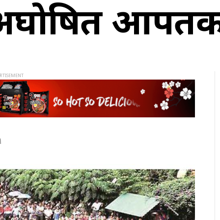
ा ‘अघोषित आपतक
M