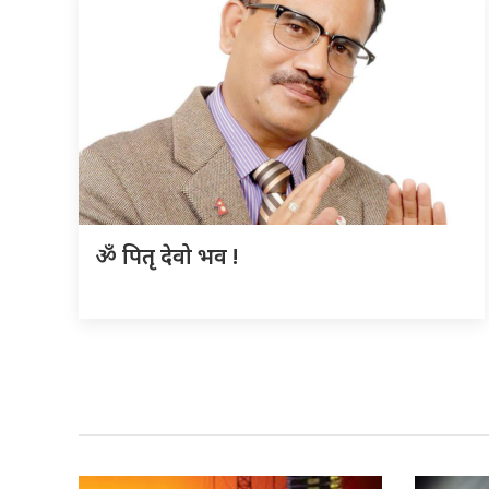
ॐ पितृ देवो भव !