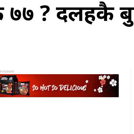
 ७७ ? दलहरुकै ब
M