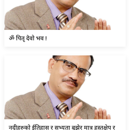
ॐ पितृ देवो भव !
नदीहरुकाे ईतिहास र सभ्यता बुझेर मात्र हस्तक्षेप र