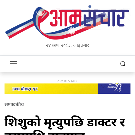
२४ श्रावण २०८३, आइतबार
सम्पादकीय
शिशुको मृत्युपछि डाक्टर र