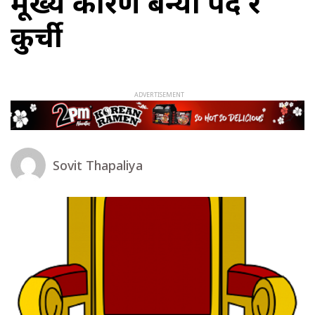
मूख्य कारण बन्यो पद र
कुर्ची
Sovit Thapaliya