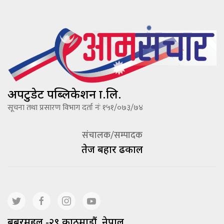
अपटुडेट पब्लिकेशन प्रा.लि.
सूचना तथा प्रसारण विभाग दर्ता नंः १५१/०७३/७४
संचालक/सम्पादक
तेज बहादूर ढकाल
बबरमहल -२९ काठमाडौं, नेपाल