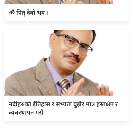
ॐ पितृ देवो भव !
नदीहरुकाे ईतिहास र सभ्यता बुझेर मात्र हस्तक्षेप र
ब्यबस्थापन गराैं