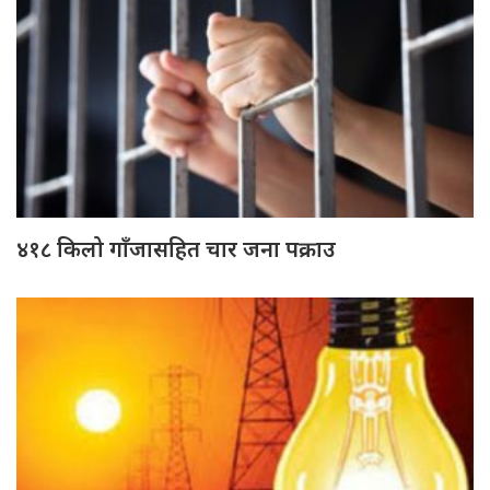
४१८ किलो गाँजासहित चार जना पक्राउ