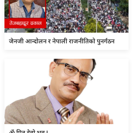
जेनजी आन्दोलन र नेपाली राजनीतिको पुनर्गठन
ॐ पितृ देवो भव !