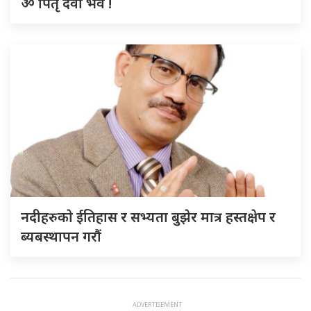
ॐ पितृ देवो भव !
नदीहरुकाे ईतिहास र सभ्यता बुझेर मात्र हस्तक्षेप र
ब्यबस्थापन गराैं