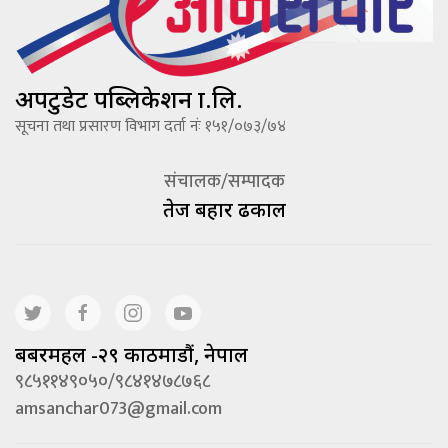
अपटुडेट पब्लिकेशन प्रा.लि.
सूचना तथा प्रसारण विभाग दर्ता नंः १५१/०७३/७४
संचालक/सम्पादक
तेज बहादूर ढकाल
बबरमहल -२९ काठमाडौं, नेपाल
९८५११४९०५०/९८४१४७८७६८
amsanchar073@gmail.com