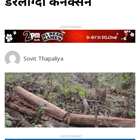
डरलाग्दो कनेक्सन
Sovit Thapaliya