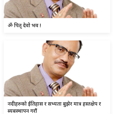
ॐ पितृ देवो भव !
नदीहरुकाे ईतिहास र सभ्यता बुझेर मात्र हस्तक्षेप र
ब्यबस्थापन गराैं