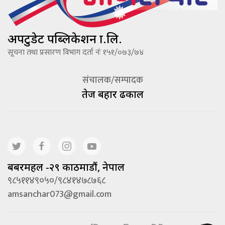
अपटुडेट पब्लिकेशन प्रा.लि.
सूचना तथा प्रसारण विभाग दर्ता नंः १५१/०७३/७४
संचालक/सम्पादक
तेज बहादूर ढकाल
बबरमहल -२९ काठमाडौं, नेपाल
९८५११४९०५०/९८४१४७८७६८
amsanchar073@gmail.com