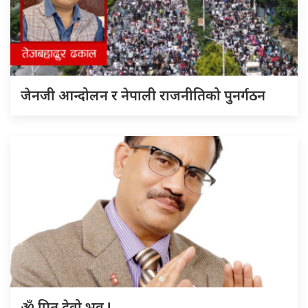
जेनजी आन्दोलन र नेपाली राजनीतिको पुनर्गठन
ॐ पितृ देवो भव !