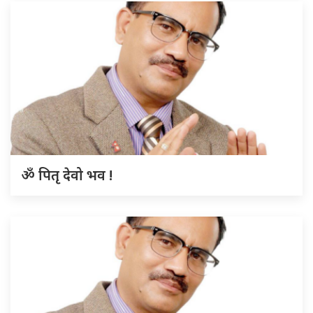
ॐ पितृ देवो भव !