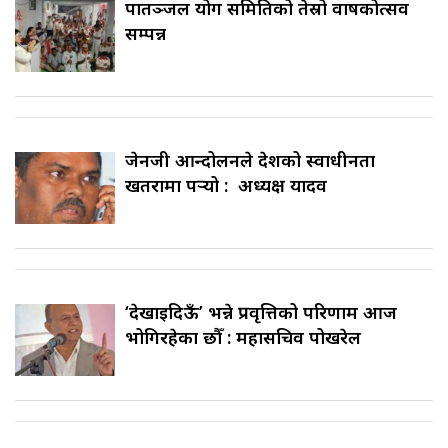
पातञ्जल योग समितिको तेस्रो वार्षिकोत्सव
सम्पन्न
जेनजी आन्दोलनले देशको स्वाधीनता
खतरामा पर्‍यो : अध्यक्ष यादव
‘देखाइदिऊँ’ भन्ने प्रवृत्तिको परिणाम आज
भोगिरहेका छौँ : महासचिव पोखरेल