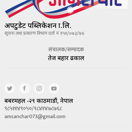
अपटुडेट पब्लिकेशन प्रा.लि.
सूचना तथा प्रसारण विभाग दर्ता नंः १५१/०७३/७४
संचालक/सम्पादक
तेज बहादूर ढकाल
बबरमहल -२९ काठमाडौं, नेपाल
९८५११४९०५०/९८४१४७८७६८
amsanchar073@gmail.com