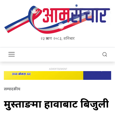
२३ श्रावण २०८३, शनिबार
सम्पादकीय
मुस्ताङमा हावाबाट बिजुली