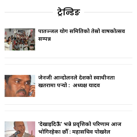
ट्रेन्डिङ
पातञ्जल योग समितिको तेस्रो वार्षिकोत्सव
सम्पन्न
जेनजी आन्दोलनले देशको स्वाधीनता
खतरामा पर्‍यो : अध्यक्ष यादव
‘देखाइदिऊँ’ भन्ने प्रवृत्तिको परिणाम आज
भोगिरहेका छौँ : महासचिव पोखरेल