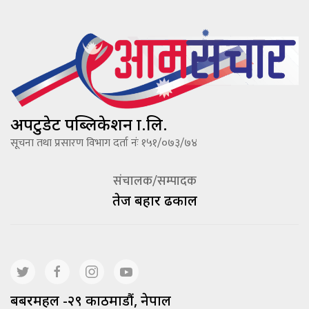
अपटुडेट पब्लिकेशन प्रा.लि.
सूचना तथा प्रसारण विभाग दर्ता नंः १५१/०७३/७४
संचालक/सम्पादक
तेज बहादूर ढकाल
बबरमहल -२९ काठमाडौं, नेपाल