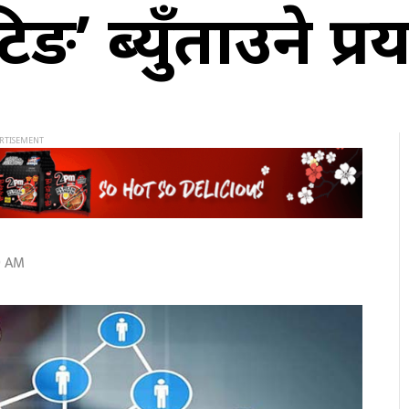
टिङ’ ब्युँताउने प्
9 AM