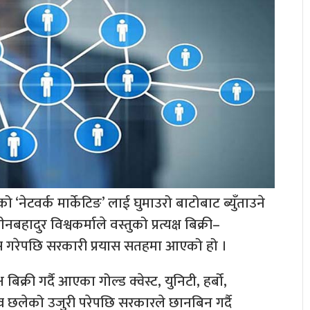
 ‘नेटवर्क मार्केटिङ’ लाई घुमाउरो बाटोबाट ब्युँताउने
हादुर विश्वकर्माले वस्तुको प्रत्यक्ष बिक्री–
ेस गरेपछि सरकारी प्रयास सतहमा आएको हो ।
 बिक्री गर्दै आएका गोल्ड क्वेस्ट, युनिटी, हर्बो,
 छलेको उजुरी परेपछि सरकारले छानबिन गर्दै