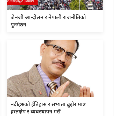
जेनजी आन्दोलन र नेपाली राजनीतिको
पुनर्गठन
नदीहरुकाे ईतिहास र सभ्यता बुझेर मात्र
हस्तक्षेप र ब्यबस्थापन गराैं