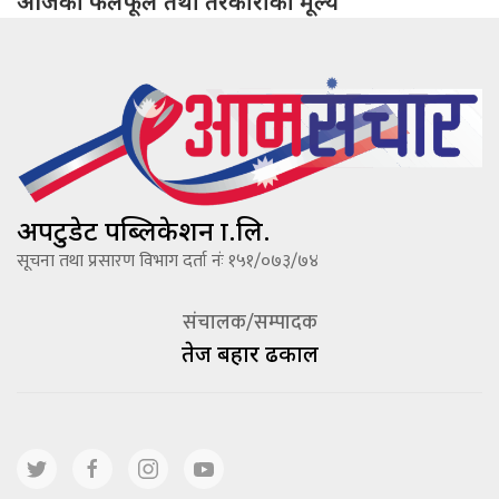
आजको फलफूल तथा तरकारीको मूल्य
अपटुडेट पब्लिकेशन प्रा.लि.
सूचना तथा प्रसारण विभाग दर्ता नंः १५१/०७३/७४
संचालक/सम्पादक
तेज बहादूर ढकाल