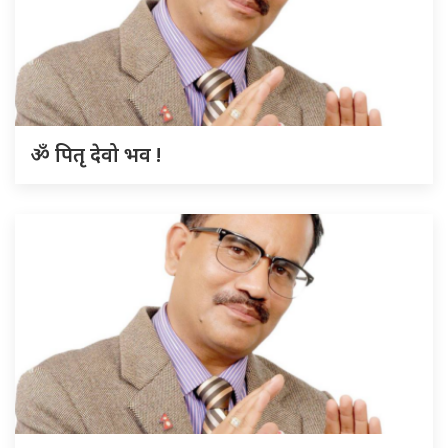
ॐ पितृ देवो भव !