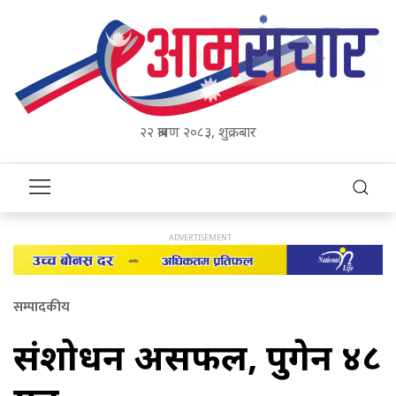
२२ श्रावण २०८३, शुक्रबार
सम्पादकीय
संशोधन असफल, पुगेन ४८