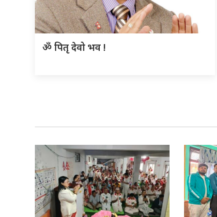
ॐ पितृ देवो भव !