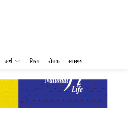
अर्थ
विश्व
रोचक
स्वास्थ्य