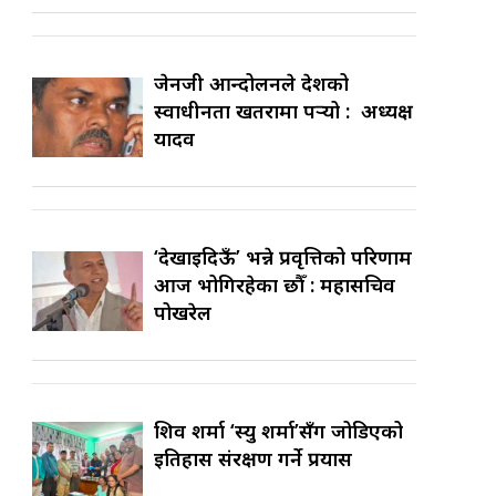
जेनजी आन्दोलनले देशको
स्वाधीनता खतरामा पर्‍यो : अध्यक्ष
यादव
‘देखाइदिऊँ’ भन्ने प्रवृत्तिको परिणाम
आज भोगिरहेका छौँ : महासचिव
पोखरेल
शिव शर्मा ‘स्यु शर्मा’सँग जोडिएको
इतिहास संरक्षण गर्ने प्रयास