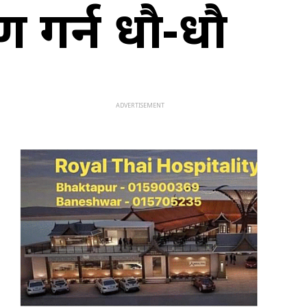
ण गर्न धौ-धौ