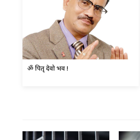
ॐ पितृ देवो भव !