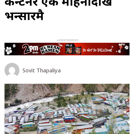
कन्टेनर एक महिनादेखि
भन्सारमै
Sovit Thapaliya