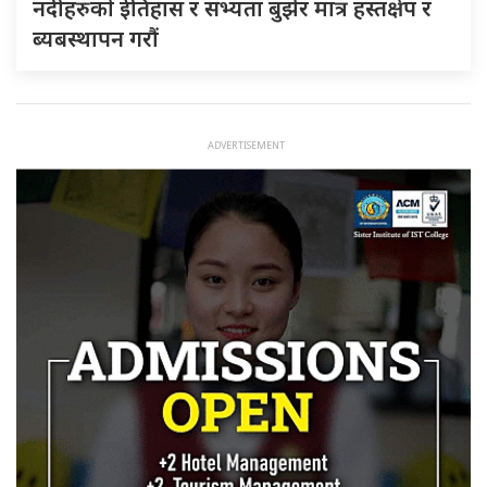
नदीहरुकाे ईतिहास र सभ्यता बुझेर मात्र हस्तक्षेप र
ब्यबस्थापन गराैं