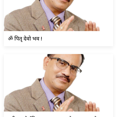
ॐ पितृ देवो भव !