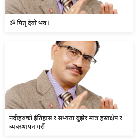
ॐ पितृ देवो भव !
नदीहरुकाे ईतिहास र सभ्यता बुझेर मात्र हस्तक्षेप र
ब्यबस्थापन गराैं