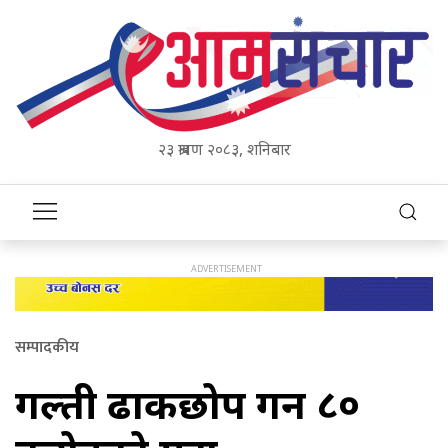
२३ श्रावण २०८३, शनिबार
सम्पादकीय
गल्ती ढाकछोप गर्न ८०