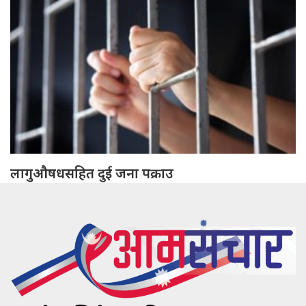
लागुऔषधसहित दुई जना पक्राउ