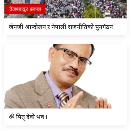
जेनजी आन्दोलन र नेपाली राजनीतिको पुनर्गठन
ॐ पितृ देवो भव !