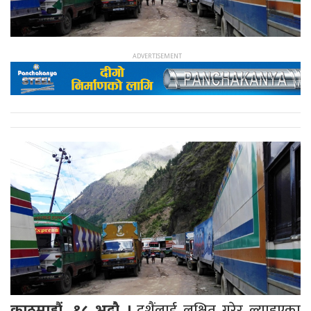
दशैंलाई लक्षित गरेर ल्याइएका
काठमाडौं, १८ भदौ ।