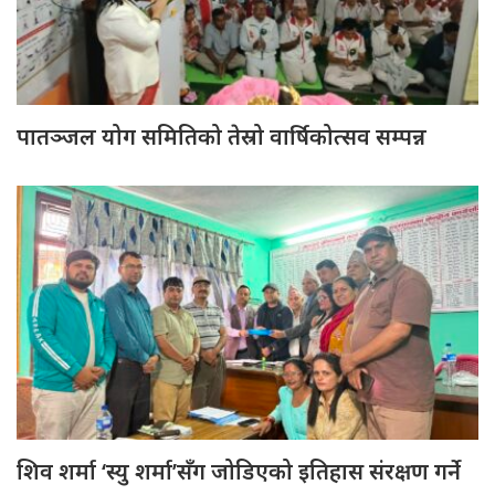
पातञ्जल योग समितिको तेस्रो वार्षिकोत्सव सम्पन्न
शिव शर्मा ‘स्यु शर्मा’सँग जोडिएको इतिहास संरक्षण गर्ने