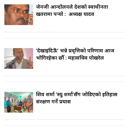
जेनजी आन्दोलनले देशको स्वाधीनता
खतरामा पर्‍यो : अध्यक्ष यादव
‘देखाइदिऊँ’ भन्ने प्रवृत्तिको परिणाम आज
भोगिरहेका छौँ : महासचिव पोखरेल
शिव शर्मा ‘स्यु शर्मा’सँग जोडिएको इतिहास
संरक्षण गर्ने प्रयास