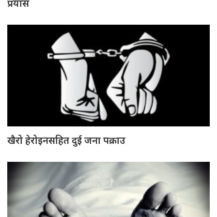
प्रयास
खैरो हेरोइनसहित दुई जना पक्राउ