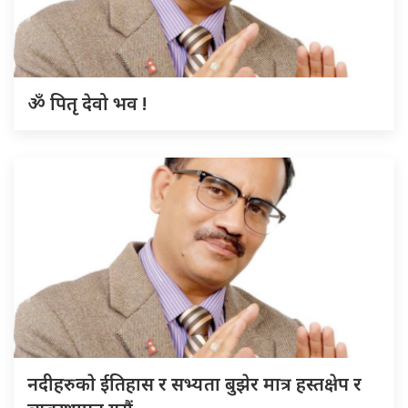
ॐ पितृ देवो भव !
नदीहरुकाे ईतिहास र सभ्यता बुझेर मात्र हस्तक्षेप र