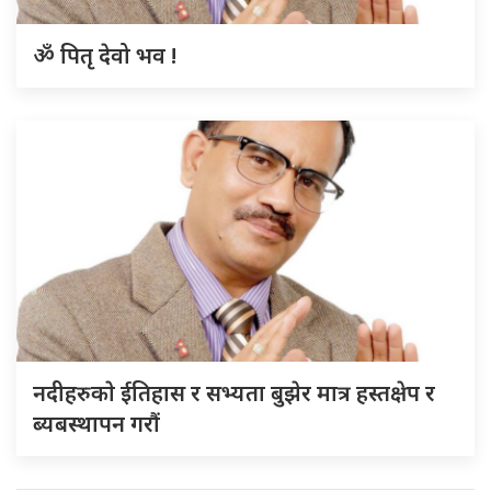
ॐ पितृ देवो भव !
नदीहरुकाे ईतिहास र सभ्यता बुझेर मात्र हस्तक्षेप र
ब्यबस्थापन गराैं