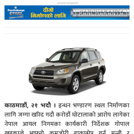
इन्धन भण्डारण स्थल निर्माणका
काठमाडौं, २१ भदौ ।
लागि जग्गा खरिद गदौ करोडौं घोटालाको आरोप लागेका
नेपाल आयल निगमका कार्यकारी निर्देशक गोपाल
खड्काले आफ्नो कमजोरी ढाकछोप गर्न मन्त्री र