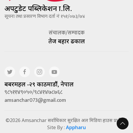
अपटुडेट पब्लिकेशन प्रा.लि.
सूचना तथा प्रसारण विभाग दर्ता नंः १५१/०७३/७४
संचालक/सम्पादक
तेज बहादूर ढकाल
बबरमहल -२९ काठमाडौं, नेपाल
९८५११४९०५०/९८४१४७८७६८
amsanchar073@gmail.com
©2026 Amsanchar सर्वाधिकार सुरक्षित अल मिडिया हाउस प्रा.लि. |
Site By :
Appharu