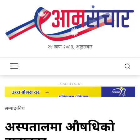
२४ श्रावण २०८३, आइतबार
सम्पादकीय
अस्पतालमा औषधिको