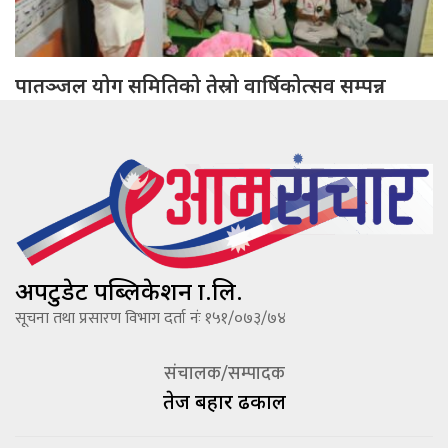
पातञ्जल योग समितिको तेस्रो वार्षिकोत्सव सम्पन्न
अपटुडेट पब्लिकेशन प्रा.लि.
सूचना तथा प्रसारण विभाग दर्ता नंः १५१/०७३/७४
संचालक/सम्पादक
तेज बहादूर ढकाल