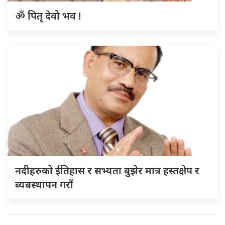
ॐ पितृ देवो भव !
नदीहरुकाे ईतिहास र सभ्यता बुझेर मात्र हस्तक्षेप र
ब्यबस्थापन गराैं