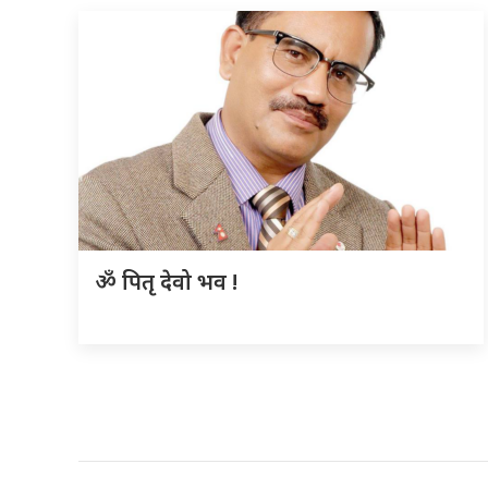
ॐ पितृ देवो भव !