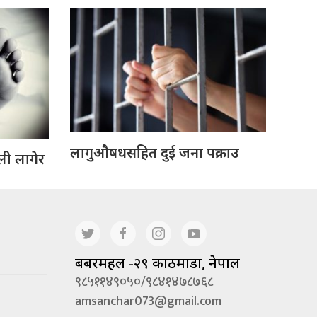
लागुऔषधसहित दुई जना पक्राउ
ली लागेर
बबरमहल -२९ काठमाडौं, नेपाल
९८५११४९०५०/९८४१४७८७६८
amsanchar073@gmail.com