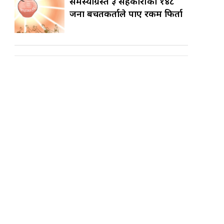
समस्याग्रस्त ३ सहकारीका १४८
जना बचतकर्ताले पाए रकम फिर्ता