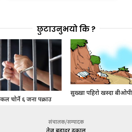
छुटाउनुभयो कि ?
सुख्खा पहिरो खस्दा बीओपीम
ल चोर्ने ६ जना पक्राउ
संचालक/सम्पादक
तेज बहादूर ढकाल