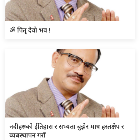
ॐ पितृ देवो भव !
नदीहरुकाे ईतिहास र सभ्यता बुझेर मात्र हस्तक्षेप र
ब्यबस्थापन गराैं