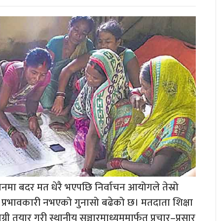
चनमा बदर मत धेरै भएपछि निर्वाचन आयोगले तेस्रो
प्रभावकारी नभएको गुनासो बढेको छ। मतदाता शिक्षा
्री तयार गरी स्थानीय सञ्चारमाध्यममार्फत प्रचार–प्रसार