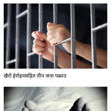
खैरो हेरोइनसहित तीन जना पक्राउ