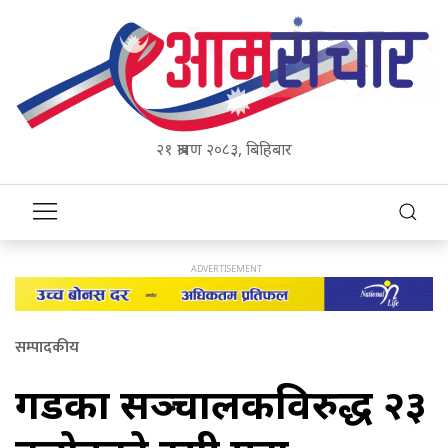
२१ श्रावण २०८३, बिहिबार
सम्पादकीय
दुगडका सञ्चालकविरुद्ध २३