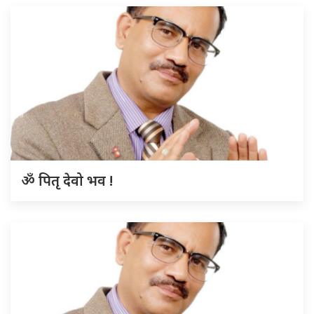
ॐ पितृ देवो भव !