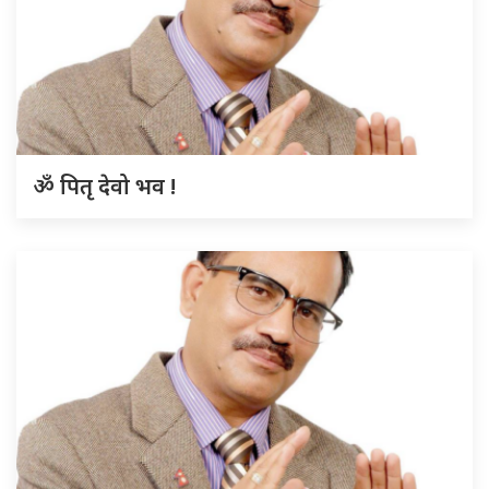
ॐ पितृ देवो भव !