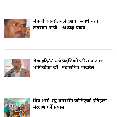
जेनजी आन्दोलनले देशको स्वाधीनता
खतरामा पर्‍यो : अध्यक्ष यादव
‘देखाइदिऊँ’ भन्ने प्रवृत्तिको परिणाम आज
भोगिरहेका छौँ : महासचिव पोखरेल
शिव शर्मा ‘स्यु शर्मा’सँग जोडिएको इतिहास
संरक्षण गर्ने प्रयास