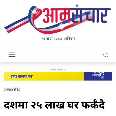
२३ श्रावण २०८३, शनिबार
सम्पादकीय
दशैंमा २५ लाख घर फर्कँदै