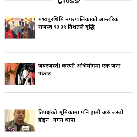
ट्रेन्डिङ
मध्यपुरथिमि नगरपालिकाको आन्तरिक
राजस्व ९३.३९ प्रतिशतले बृद्धि
जबरजस्ती करणी अभियोगमा एक जना
पक्राउ
प्रतिपक्षको भूमिकामा पनि हामी अरु जस्तो
होइन : गगन थापा