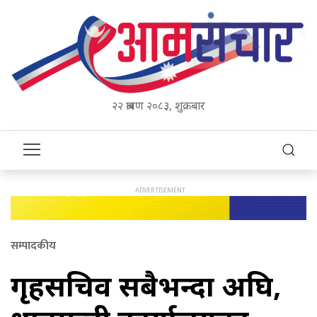
२२ श्रावण २०८३, शुक्रबार
सम्पादकीय
गृहसचिव सबैभन्दा अघि,