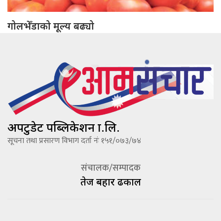
गोलभेँडाको मूल्य बढ्यो
अपटुडेट पब्लिकेशन प्रा.लि.
सूचना तथा प्रसारण विभाग दर्ता नंः १५१/०७३/७४
संचालक/सम्पादक
तेज बहादूर ढकाल