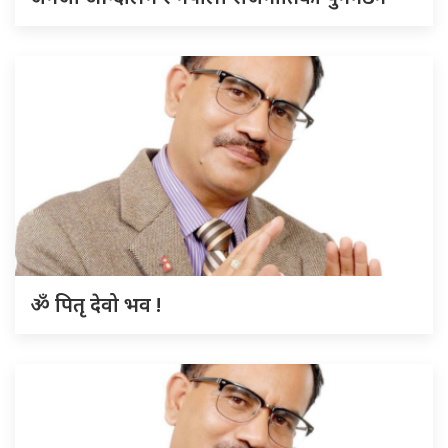
ॐ पितृ देवो भव !