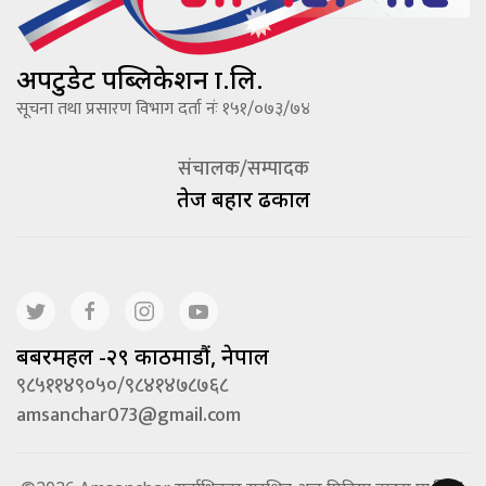
अपटुडेट पब्लिकेशन प्रा.लि.
सूचना तथा प्रसारण विभाग दर्ता नंः १५१/०७३/७४
संचालक/सम्पादक
तेज बहादूर ढकाल
बबरमहल -२९ काठमाडौं, नेपाल
९८५११४९०५०/९८४१४७८७६८
amsanchar073@gmail.com