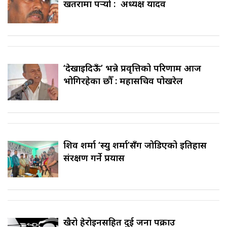
खतरामा पर्‍यो : अध्यक्ष यादव
‘देखाइदिऊँ’ भन्ने प्रवृत्तिको परिणाम आज
भोगिरहेका छौँ : महासचिव पोखरेल
शिव शर्मा ‘स्यु शर्मा’सँग जोडिएको इतिहास
संरक्षण गर्ने प्रयास
खैरो हेरोइनसहित दुई जना पक्राउ