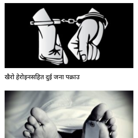
खैरो हेरोइनसहित दुई जना पक्राउ