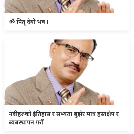
ॐ पितृ देवो भव !
नदीहरुकाे ईतिहास र सभ्यता बुझेर मात्र हस्तक्षेप र
ब्यबस्थापन गराैं