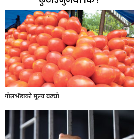
छुटाउनुभयो कि ?
गोलभेँडाको मूल्य बढ्यो