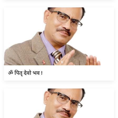
ॐ पितृ देवो भव !