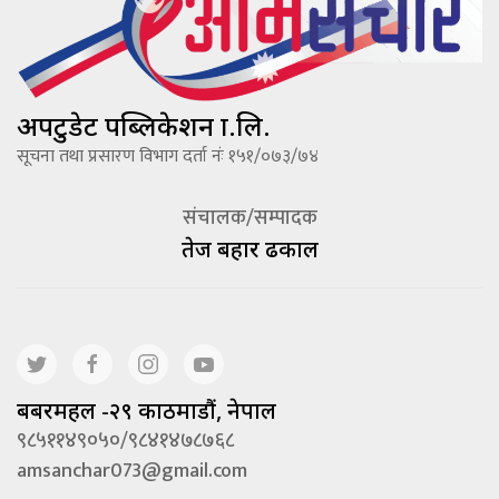
अपटुडेट पब्लिकेशन प्रा.लि.
सूचना तथा प्रसारण विभाग दर्ता नंः १५१/०७३/७४
संचालक/सम्पादक
तेज बहादूर ढकाल
बबरमहल -२९ काठमाडौं, नेपाल
९८५११४९०५०/९८४१४७८७६८
amsanchar073@gmail.com