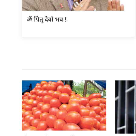
ॐ पितृ देवो भव !