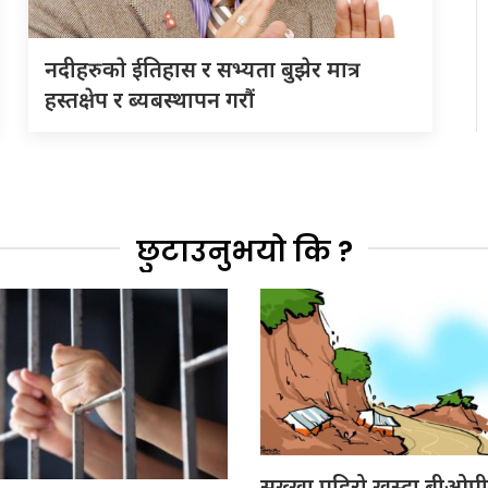
नदीहरुकाे ईतिहास र सभ्यता बुझेर मात्र
हस्तक्षेप र ब्यबस्थापन गराैं
छुटाउनुभयो कि ?
सुख्खा पहिरो खस्दा बीओपीम