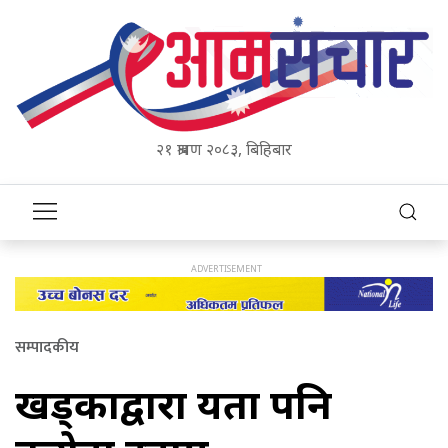
२१ श्रावण २०८३, बिहिबार
सम्पादकीय
खड्काद्वारा यता पनि