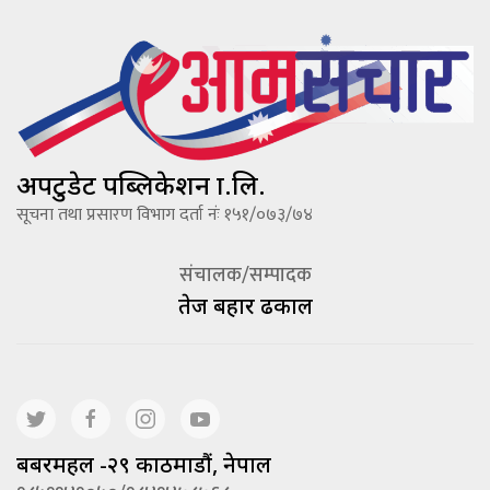
अपटुडेट पब्लिकेशन प्रा.लि.
सूचना तथा प्रसारण विभाग दर्ता नंः १५१/०७३/७४
संचालक/सम्पादक
तेज बहादूर ढकाल
बबरमहल -२९ काठमाडौं, नेपाल