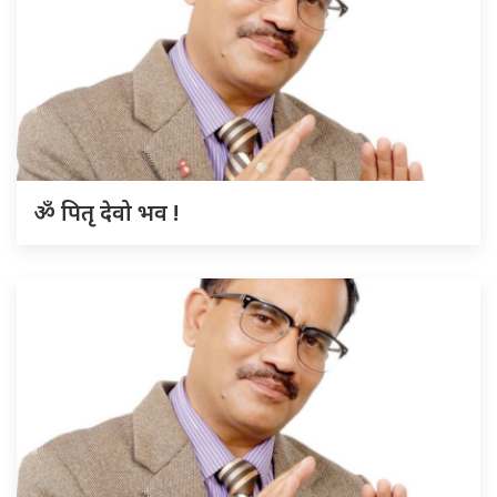
ॐ पितृ देवो भव !