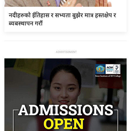
नदीहरुकाे ईतिहास र सभ्यता बुझेर मात्र हस्तक्षेप र
ब्यबस्थापन गराैं